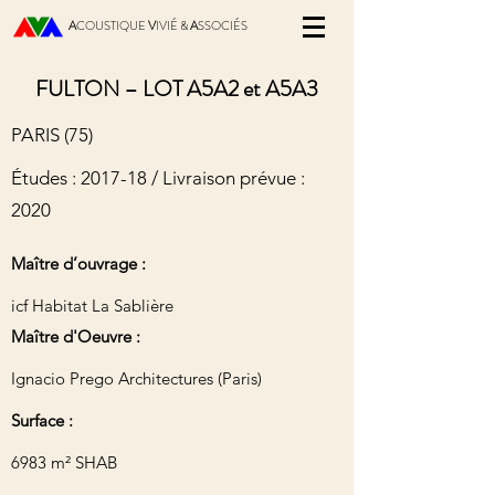
A
COUSTIQUE
V
IVIÉ &
A
SSOCIÉS
FULTON – LOT A5A2 et A5A3
PARIS (75)
Études : 2017-18 / Livraison prévue :
2020
Maître d’ouvrage :
icf Habitat La Sablière
Maître d'Oeuvre :
Ignacio Prego Architectures (Paris)
Surface :
6983 m² SHAB